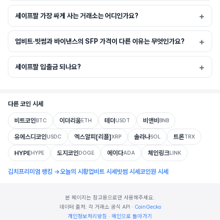
세이프팔 가장 싸게 사는 거래소는 어디인가요?
업비트·빗썸과 바이낸스의 SFP 가격이 다른 이유는 무엇인가요?
세이프팔 입출금 되나요?
다른 코인 시세
비트코인
이더리움
테더
비앤비
BTC
ETH
USDT
BNB
유에스디코인
엑스알피[리플]
솔라나
트론
USDC
XRP
SOL
TRX
HYPE
도지코인
에이다
체인링크
HYPE
DOGE
ADA
LINK
김치프리미엄 랭킹 →
오늘의 시황
업비트 시세
빗썸 시세
코인원 시세
본 페이지는 참고용으로만 사용해주세요.
데이터 출처: 각 거래소 공식 API ·
CoinGecko
개인정보처리방침
·
메인으로 돌아가기