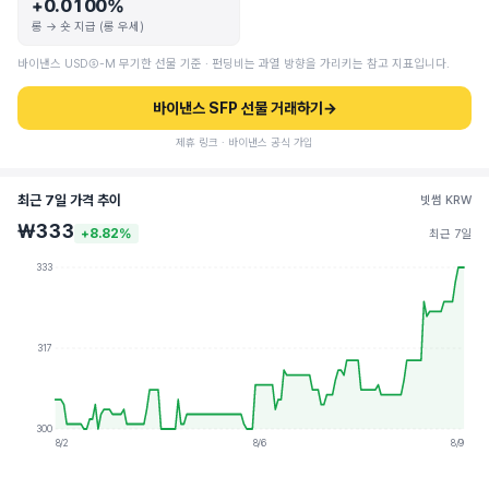
+0.0100%
롱 → 숏 지급 (롱 우세)
바이낸스 USDⓈ-M 무기한 선물 기준 · 펀딩비는 과열 방향을 가리키는 참고 지표입니다.
바이낸스 SFP 선물 거래하기
→
제휴 링크 · 바이낸스 공식 가입
최근 7일 가격 추이
빗썸 KRW
₩333
+8.82%
최근 7일
333
317
300
8/2
8/6
8/9