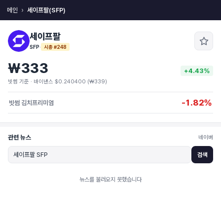
메인
세이프팔(SFP)
세이프팔
SFP
·
시총 #248
₩333
+4.43%
빗썸 기준 · 바이낸스 $0.240400 (₩339)
-1.82%
빗썸 김치프리미엄
관련 뉴스
네이버
검색
뉴스를 불러오지 못했습니다