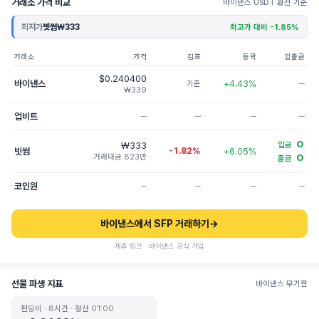
거래소 가격 비교
바이낸스 USDT 환산 기준
최저가
빗썸
₩333
최고가 대비 -1.85%
거래소
가격
김프
등락
입출금
$0.240400
바이낸스
+4.43%
기준
─
₩339
업비트
─
─
─
─
O
₩333
입금
빗썸
-1.82%
+6.05%
거래대금 823만
O
출금
코인원
─
─
─
─
바이낸스에서 SFP 거래하기
→
제휴 링크 · 바이낸스 공식 가입
선물 파생 지표
바이낸스 무기한
펀딩비 · 8시간 · 정산 01:00