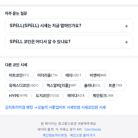
자주 묻는 질문
SPELL(SPELL) 시세는 지금 얼마인가요?
SPELL 코인은 어디서 살 수 있나요?
다른 코인 시세
비트코인
이더리움
테더
비앤비
BTC
ETH
USDT
BNB
유에스디코인
엑스알피[리플]
솔라나
트론
USDC
XRP
SOL
TRX
HYPE
도지코인
에이다
체인링크
HYPE
DOGE
ADA
LINK
김치프리미엄 랭킹 →
오늘의 시황
업비트 시세
빗썸 시세
코인원 시세
본 페이지는 참고용으로만 사용해주세요.
데이터 출처: 각 거래소 공식 API ·
CoinGecko
개인정보처리방침
·
메인으로 돌아가기