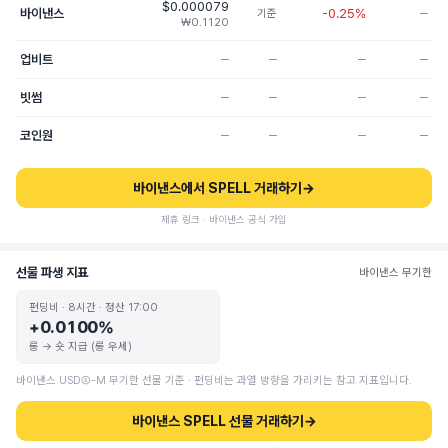
$0.000079
바이낸스
-0.25%
기준
─
₩0.1120
업비트
─
─
─
─
빗썸
─
─
─
─
코인원
─
─
─
─
바이낸스에서 SPELL 거래하기
→
제휴 링크 · 바이낸스 공식 가입
선물 파생 지표
바이낸스 무기한
펀딩비 · 8시간 · 정산 17:00
+0.0100%
롱 → 숏 지급 (롱 우세)
바이낸스 USDⓈ-M 무기한 선물 기준 · 펀딩비는 과열 방향을 가리키는 참고 지표입니다.
바이낸스 SPELL 선물 거래하기
→