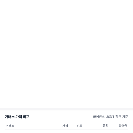
거래소 가격 비교
바이낸스 USDT 환산 기준
거래소
가격
김프
등락
입출금