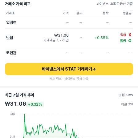
거래소 가격 비교
바이낸스 USDT 환산 기준
거래소
가격
김프
등락
입출금
업비트
─
─
─
─
X
₩31.06
입금
빗썸
-
+0.55%
거래대금 1,721만
O
출금
코인원
─
─
─
─
바이낸스에서 STAT 거래하기
→
제휴 링크 · 바이낸스 공식 가입
최근 7일 가격 추이
빗썸 KRW
₩31.06
+0.32%
최근 7일
33.8
31.5