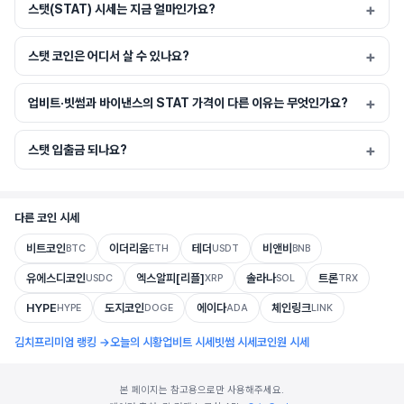
스탯(STAT) 시세는 지금 얼마인가요?
스탯 코인은 어디서 살 수 있나요?
업비트·빗썸과 바이낸스의 STAT 가격이 다른 이유는 무엇인가요?
스탯 입출금 되나요?
다른 코인 시세
비트코인
이더리움
테더
비앤비
BTC
ETH
USDT
BNB
유에스디코인
엑스알피[리플]
솔라나
트론
USDC
XRP
SOL
TRX
HYPE
도지코인
에이다
체인링크
HYPE
DOGE
ADA
LINK
김치프리미엄 랭킹 →
오늘의 시황
업비트 시세
빗썸 시세
코인원 시세
본 페이지는 참고용으로만 사용해주세요.