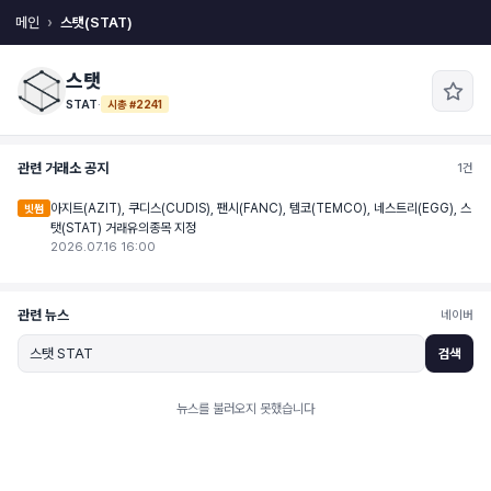
메인
스탯(STAT)
스탯
STAT
·
시총 #2241
관련 거래소 공지
1건
아지트(AZIT), 쿠디스(CUDIS), 팬시(FANC), 템코(TEMCO), 네스트리(EGG), 스
빗썸
탯(STAT) 거래유의종목 지정
2026.07.16 16:00
관련 뉴스
네이버
검색
뉴스를 불러오지 못했습니다