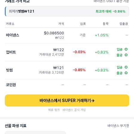
거래소 가격 비교
바이낸스 USDT 환산 기준
최저가
빗썸
₩121
최고가 대비 -0.86%
거래소
가격
김프
등락
입출금
$0.086500
바이낸스
+1.05%
기준
─
₩122
O
₩122
입금
업비트
-0.03%
+0.83%
거래대금 2,412만
O
출금
O
₩121
입금
빗썸
-0.85%
+0.83%
거래대금 3,126만
O
출금
코인원
─
─
─
─
바이낸스에서 SUPER 거래하기
→
제휴 링크 · 바이낸스 공식 가입
선물 파생 지표
바이낸스 무기한