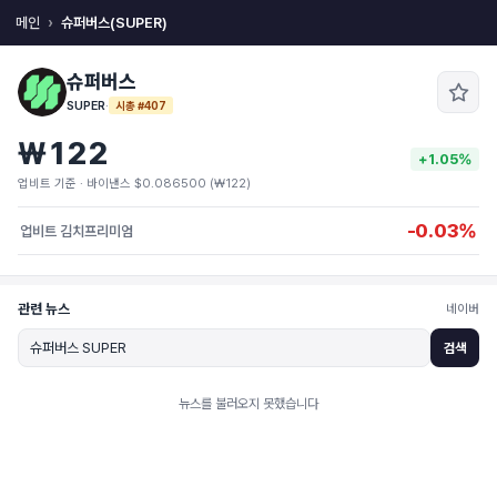
메인
슈퍼버스(SUPER)
슈퍼버스
SUPER
·
시총 #407
₩122
+1.05%
업비트 기준 · 바이낸스 $0.086500 (₩122)
-0.03%
업비트 김치프리미엄
관련 뉴스
네이버
검색
뉴스를 불러오지 못했습니다