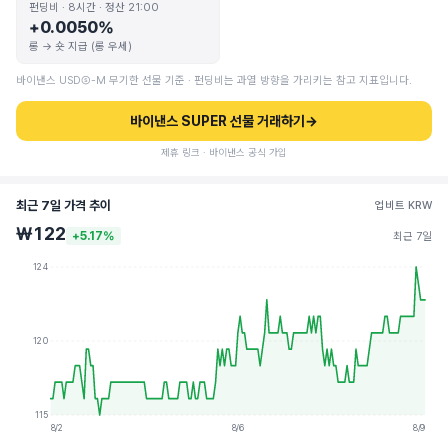
펀딩비 · 8시간 · 정산 21:00
+0.0050%
롱 → 숏 지급 (롱 우세)
바이낸스 USDⓈ-M 무기한 선물 기준 · 펀딩비는 과열 방향을 가리키는 참고 지표입니다.
바이낸스 SUPER 선물 거래하기
→
제휴 링크 · 바이낸스 공식 가입
최근 7일 가격 추이
업비트 KRW
₩122
+5.17%
최근 7일
124
120
115
8/2
8/6
8/9