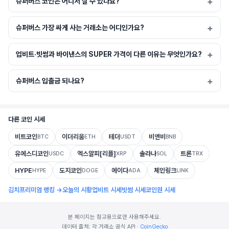
슈퍼버스 코인은 어디서 살 수 있나요?
슈퍼버스 가장 싸게 사는 거래소는 어디인가요?
업비트·빗썸과 바이낸스의 SUPER 가격이 다른 이유는 무엇인가요?
슈퍼버스 입출금 되나요?
다른 코인 시세
비트코인
이더리움
테더
비앤비
BTC
ETH
USDT
BNB
유에스디코인
엑스알피[리플]
솔라나
트론
USDC
XRP
SOL
TRX
HYPE
도지코인
에이다
체인링크
HYPE
DOGE
ADA
LINK
김치프리미엄 랭킹 →
오늘의 시황
업비트 시세
빗썸 시세
코인원 시세
본 페이지는 참고용으로만 사용해주세요.
데이터 출처: 각 거래소 공식 API ·
CoinGecko