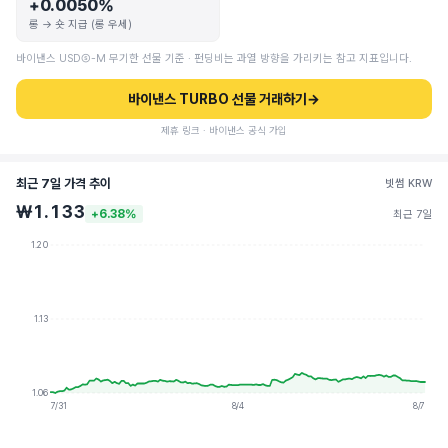
+0.0050%
롱 → 숏 지급 (롱 우세)
바이낸스 USDⓈ-M 무기한 선물 기준 · 펀딩비는 과열 방향을 가리키는 참고 지표입니다.
바이낸스 TURBO 선물 거래하기
→
제휴 링크 · 바이낸스 공식 가입
최근 7일 가격 추이
빗썸 KRW
₩1.133
+6.38%
최근 7일
1.20
1.13
1.06
7/31
8/4
8/7