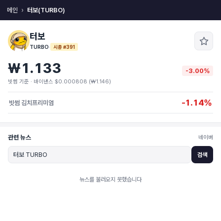
메인
터보(TURBO)
터보
TURBO
·
시총 #391
₩1.133
-3.00%
빗썸 기준 · 바이낸스 $0.000808 (₩1.146)
-1.14%
빗썸 김치프리미엄
관련 뉴스
네이버
검색
뉴스를 불러오지 못했습니다