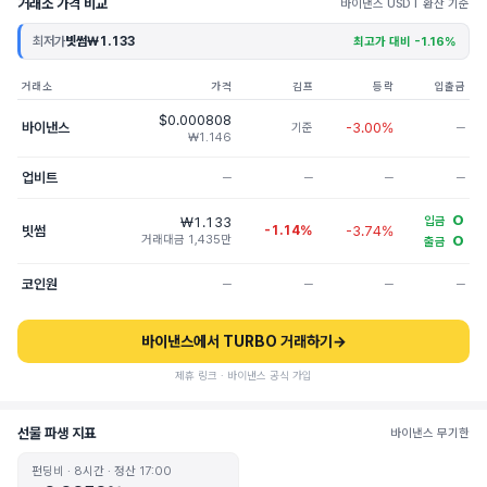
거래소 가격 비교
바이낸스 USDT 환산 기준
최저가
빗썸
₩1.133
최고가 대비 -1.16%
거래소
가격
김프
등락
입출금
$0.000808
바이낸스
-3.00%
기준
─
₩1.146
업비트
─
─
─
─
O
₩1.133
입금
빗썸
-1.14%
-3.74%
거래대금 1,435만
O
출금
코인원
─
─
─
─
바이낸스에서 TURBO 거래하기
→
제휴 링크 · 바이낸스 공식 가입
선물 파생 지표
바이낸스 무기한
펀딩비 · 8시간 · 정산 17:00