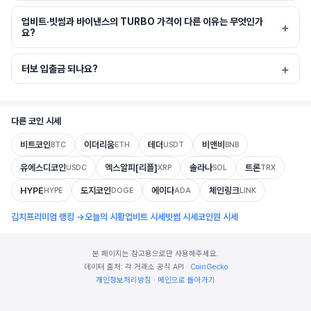
업비트·빗썸과 바이낸스의 TURBO 가격이 다른 이유는 무엇인가
요?
터보 입출금 되나요?
다른 코인 시세
비트코인
이더리움
테더
비앤비
BTC
ETH
USDT
BNB
유에스디코인
엑스알피[리플]
솔라나
트론
USDC
XRP
SOL
TRX
HYPE
도지코인
에이다
체인링크
HYPE
DOGE
ADA
LINK
김치프리미엄 랭킹 →
오늘의 시황
업비트 시세
빗썸 시세
코인원 시세
본 페이지는 참고용으로만 사용해주세요.
데이터 출처: 각 거래소 공식 API ·
CoinGecko
개인정보처리방침
·
메인으로 돌아가기