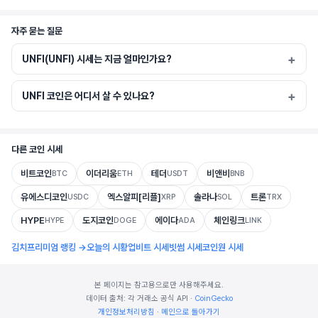
자주 묻는 질문
UNFI(UNFI) 시세는 지금 얼마인가요?
UNFI 코인은 어디서 살 수 있나요?
다른 코인 시세
비트코인
이더리움
테더
비앤비
BTC
ETH
USDT
BNB
유에스디코인
엑스알피[리플]
솔라나
트론
USDC
XRP
SOL
TRX
HYPE
도지코인
에이다
체인링크
HYPE
DOGE
ADA
LINK
김치프리미엄 랭킹 →
오늘의 시황
업비트 시세
빗썸 시세
코인원 시세
본 페이지는 참고용으로만 사용해주세요.
데이터 출처: 각 거래소 공식 API ·
CoinGecko
개인정보처리방침
·
메인으로 돌아가기