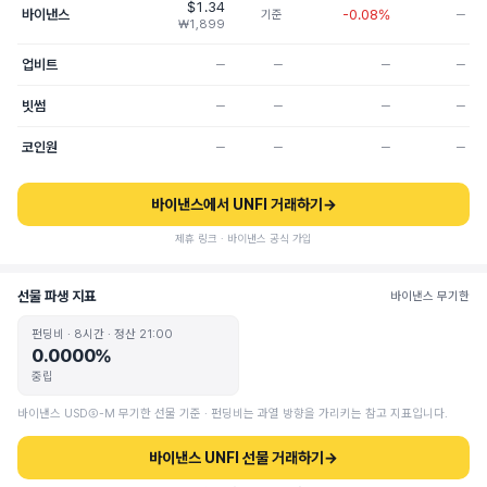
$1.34
바이낸스
-0.08%
기준
─
₩1,899
업비트
─
─
─
─
빗썸
─
─
─
─
코인원
─
─
─
─
바이낸스에서 UNFI 거래하기
→
제휴 링크 · 바이낸스 공식 가입
선물 파생 지표
바이낸스 무기한
펀딩비 · 8시간 · 정산 21:00
0.0000%
중립
바이낸스 USDⓈ-M 무기한 선물 기준 · 펀딩비는 과열 방향을 가리키는 참고 지표입니다.
바이낸스 UNFI 선물 거래하기
→