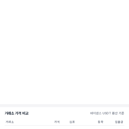
거래소 가격 비교
바이낸스 USDT 환산 기준
거래소
가격
김프
등락
입출금