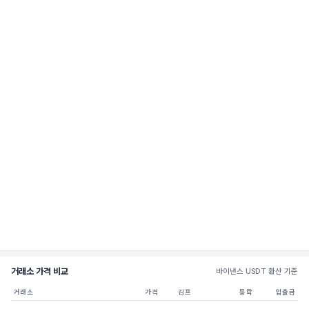
거래소 가격 비교
바이낸스 USDT 환산 기준
거래소
가격
김프
등락
입출금