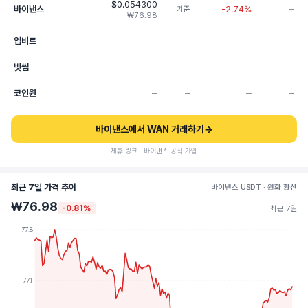
$0.054300
바이낸스
-2.74%
기준
─
₩76.98
업비트
─
─
─
─
빗썸
─
─
─
─
코인원
─
─
─
─
바이낸스에서 WAN 거래하기
→
제휴 링크 · 바이낸스 공식 가입
최근 7일 가격 추이
바이낸스 USDT · 원화 환산
₩76.98
-0.81%
최근 7일
77.8
77.1