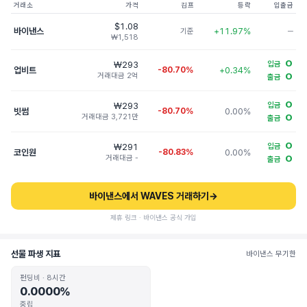
거래소
가격
김프
등락
입출금
$1.08
바이낸스
+11.97%
기준
─
₩1,518
O
₩293
입금
업비트
-80.70%
+0.34%
거래대금 2억
O
출금
O
₩293
입금
빗썸
-80.70%
0.00%
거래대금 3,721만
O
출금
O
₩291
입금
코인원
-80.83%
0.00%
거래대금 -
O
출금
바이낸스에서 WAVES 거래하기
→
제휴 링크 · 바이낸스 공식 가입
선물 파생 지표
바이낸스 무기한
펀딩비 · 8시간
0.0000%
중립