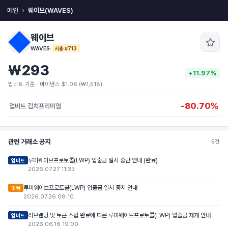
메인
웨이브(WAVES)
웨이브
WAVES
·
시총 #713
₩293
+11.97%
업비트 기준 · 바이낸스 $1.08 (₩1,518)
-80.70%
업비트 김치프리미엄
관련 거래소 공지
5건
루미웨이브프로토콜(LWP) 입출금 일시 중단 안내 (완료)
업비트
2026.07.27 11:33
루미웨이브프로토콜(LWP) 입출금 일시 중지 안내
빗썸
2026.07.26 08:10
리브랜딩 및 토큰 스왑 완료에 따른 루미웨이브프로토콜(LWP) 입출금 재개 안내
업비트
2026.06.16 19:00