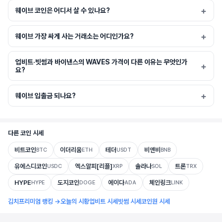
코인 특징
웨이브 코인은 어디서 살 수 있나요?
1. 기본적으로 PoS시스템이기 때문에 10,000개의 코인을 보유한 이용자들은 풀노드
웨이브 가장 싸게 사는 거래소는 어디인가요?
(full node)가 되어 처리하는 거래에 대한 수수료를 받습니다. 더 나아가 웨이브는 자
신의 지분을 양도할 수 있는 기능을 추가해 LPoS를 구현합니다. 이는 사용자들이 믿
음직만한 풀 노드를 선택할 수 있게 해서, 거래 시간을 단축하고 더 많은 거래를 처리할 
업비트·빗썸과 바이낸스의 WAVES 가격이 다른 이유는 무엇인가
요?
수 있게 합니다. 지분을 양도하여도 코인이 실질적으로 지갑에서 나가는 것은 아닙니
다. 
웨이브 입출금 되나요?
2. 웨이브는 DEX를 통해 플랫폼 위에서 분산화된 거래소를 지원합니다. Matcher 
다른 코인 시세
nodes를 통해 주문들이 연결되는데, 이는 중앙화된 거래소만큼 빠른 거래를 가능하
게 한다고 합니다. 누구나 Matcher nodes가 될 수 있으며, 이들은 매칭 서비스에 대
비트코인
이더리움
테더
비앤비
BTC
ETH
USDT
BNB
한 수수료를 받습니다. 
유에스디코인
엑스알피[리플]
솔라나
트론
USDC
XRP
SOL
TRX
HYPE
도지코인
에이다
체인링크
HYPE
DOGE
ADA
LINK
김치프리미엄 랭킹 →
오늘의 시황
업비트 시세
빗썸 시세
코인원 시세
3. 웨이브의 Fiat gateway는 실질 통화를 wUSD, wEUR과 같은 웨이브 토큰으로 
바꿔줍니다. 다른 가상화폐도 플랫폼 안에서 토큰화될 수 있으며, 모든 토큰은 실제 가