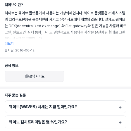
웨이브이란?
웨이브는 웨이브 플랫폼에서 사용되는 가상화폐입니다. 웨이브 플랫폼은 거래 시스템
과 크라우드펀딩을 블록체인화 시키고 싶은 시도에서 개발되었습니다. 실제로 웨이브
는 DEX(decentralized exchange) 와 Fiat gateway와 같은 기능을 사용해 비트
코인, 알트코인, 실제 통화, 그리고 일반적으로 사용되는 자산을 분산화된 형태로 교환
하는 시스템을 구현합니다.
더보기
출시일: 2016-06-12
한편, 웨이브는 이렇게 손쉬운 거래 시스템을 기반으로 분산화된 크라우드 펀딩 서비
공식 정보
스도 지원합니다. 지갑에 USD, EUR, CNY와 같은 법정 화폐를 넣어두면, 이것으로 
공식 사이트
크라우드 펀딩에 참여할 수 있습니다. 
자주 묻는 질문
웨이브는 러시아에서 기원한 블록체인 프로젝트로, ICO에서 200억 원에 가까운 금
웨이브(WAVES) 시세는 지금 얼마인가요?
액의 비트코인을 모금해 화제가 되었습니다. 
웨이브 김치프리미엄은 몇 %인가요?