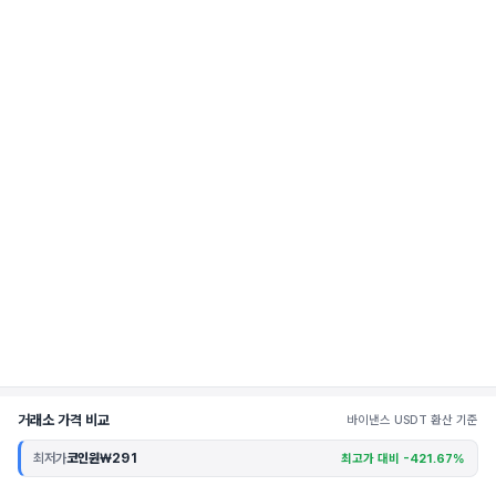
거래소 가격 비교
바이낸스 USDT 환산 기준
최저가
코인원
₩291
최고가 대비 -421.67%