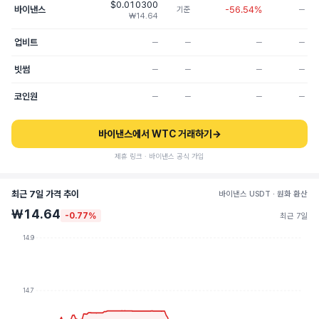
$0.010300
바이낸스
-56.54%
기준
─
₩14.64
업비트
─
─
─
─
빗썸
─
─
─
─
코인원
─
─
─
─
바이낸스에서 WTC 거래하기
→
제휴 링크 · 바이낸스 공식 가입
최근 7일 가격 추이
바이낸스 USDT · 원화 환산
₩14.64
-0.77%
최근 7일
14.9
14.7