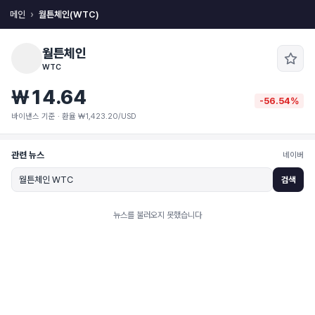
메인
월튼체인(WTC)
월튼체인
WTC
₩14.64
-56.54%
바이낸스 기준 · 환율 ₩1,423.20/USD
관련 뉴스
네이버
검색
뉴스를 불러오지 못했습니다