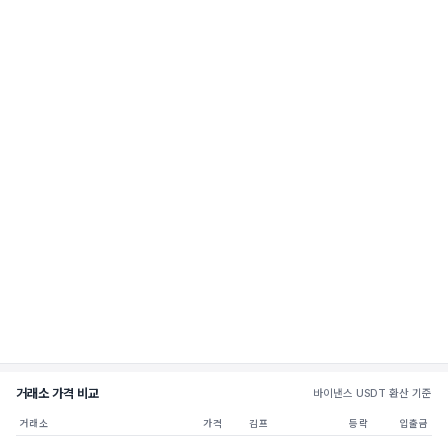
거래소 가격 비교
바이낸스 USDT 환산 기준
거래소
가격
김프
등락
입출금