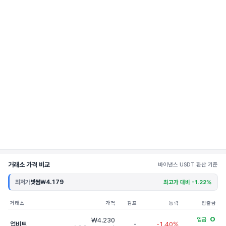
거래소 가격 비교
바이낸스 USDT 환산 기준
최저가
빗썸
₩4.179
최고가 대비 -1.22%
거래소
가격
김프
등락
입출금
O
₩4.230
입금
업비트
-
-1.40%