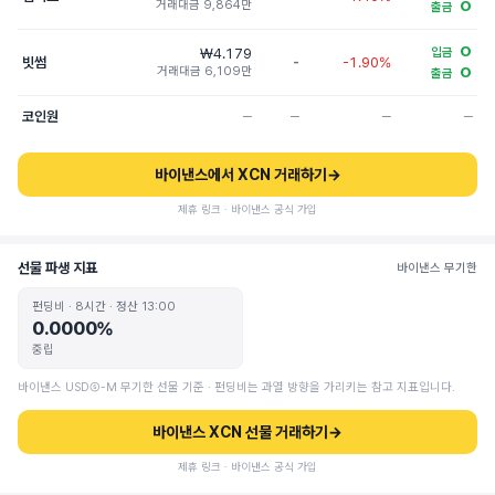
거래대금 9,864만
O
출금
O
₩4.179
입금
빗썸
-
-1.90%
거래대금 6,109만
O
출금
코인원
─
─
─
─
바이낸스에서 XCN 거래하기
→
제휴 링크 · 바이낸스 공식 가입
선물 파생 지표
바이낸스 무기한
펀딩비 · 8시간 · 정산 13:00
0.0000%
중립
바이낸스 USDⓈ-M 무기한 선물 기준 · 펀딩비는 과열 방향을 가리키는 참고 지표입니다.
바이낸스 XCN 선물 거래하기
→
제휴 링크 · 바이낸스 공식 가입