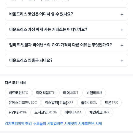
바운드리스 코인은 어디서 살 수 있나요?
이 아키텍처는 실행과 합의를 분리하고 검증 가능한 컴퓨팅을 위한 새로운 패러다임을 
도입합니다. 바운드리스 증명자 노드의 수가 증가함에 따라 프로토콜의 총 용량이 증
바운드리스 가장 싸게 사는 거래소는 어디인가요?
가하며, 모든 체인에 걸쳐 컴퓨팅을 확장합니다.
업비트·빗썸과 바이낸스의 ZKC 가격이 다른 이유는 무엇인가요?
바운드리스 입출금 되나요?
다른 코인 시세
비트코인
이더리움
테더
비앤비
BTC
ETH
USDT
BNB
유에스디코인
엑스알피[리플]
솔라나
트론
USDC
XRP
SOL
TRX
HYPE
도지코인
에이다
체인링크
HYPE
DOGE
ADA
LINK
김치프리미엄 랭킹 →
오늘의 시황
업비트 시세
빗썸 시세
코인원 시세