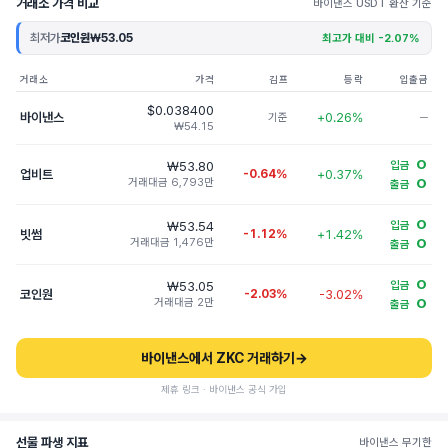
거래소 가격 비교
바이낸스 USDT 환산 기준
최저가
코인원
₩53.05
최고가 대비 -2.07%
거래소
가격
김프
등락
입출금
$0.038400
바이낸스
+0.26%
기준
─
₩54.15
O
₩53.80
입금
업비트
-0.64%
+0.37%
거래대금 6,793만
O
출금
O
₩53.54
입금
빗썸
-1.12%
+1.42%
거래대금 1,476만
O
출금
O
₩53.05
입금
코인원
-2.03%
-3.02%
거래대금 2만
O
출금
바이낸스에서 ZKC 거래하기
→
제휴 링크 · 바이낸스 공식 가입
선물 파생 지표
바이낸스 무기한