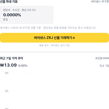
선물 파생 지표
바이낸스 무기한
펀딩비 · 8시간 · 정산 09:00
0.0000%
중립
바이낸스 USDⓈ-M 무기한 선물 기준 · 펀딩비는 과열 방향을 가리키는 참고 지표입니다.
바이낸스 ZKJ 선물 거래하기
→
제휴 링크 · 바이낸스 공식 가입
최근 7일 가격 추이
코인원 KRW
₩13.09
0.00%
최근 7일
13.1
13.1