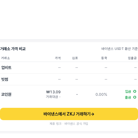
거래소 가격 비교
바이낸스 USDT 환산 기준
거래소
가격
김프
등락
입출금
업비트
─
─
─
─
빗썸
─
─
─
─
O
₩13.09
입금
코인원
-
0.00%
거래대금 -
O
출금
바이낸스에서 ZKJ 거래하기
→
제휴 링크 · 바이낸스 공식 가입