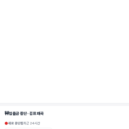
🚧
입출금 중단 · 김프 왜곡
●
새로 중단됨
최근 24시간