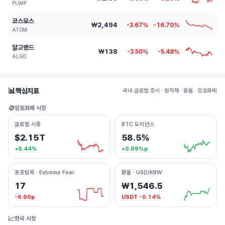
PUMP
코스모스
₩2,494
-3.67%
-16.70%
ATOM
알고랜드
₩138
-3.50%
-5.48%
ALGO
📊
핵심지표
국내·글로벌 증시 · 원자재 · 환율 · 암호화폐
🪙
암호화폐 시장
글로벌 시총
BTC 도미넌스
$2.15T
58.5%
+0.44%
+0.09%p
공포탐욕 · Extreme Fear
환율 · USD/KRW
17
₩1,546.5
-6.00p
USDT -0.14%
📈
한국 시장