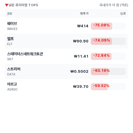
▼
낮은 프리미엄 TOP5
국내가가 더 쌈 (역프)
코인
현재가
김프
웨이브
-75.08%
₩414
WAVES
엘프
-74.09%
₩90.90
ELF
스테이터스네트워크토큰
-72.84%
₩11.41
SNT
스트리머
-63.19%
₩0.5002
DATA
아르고
-59.52%
₩39.70
AERGO