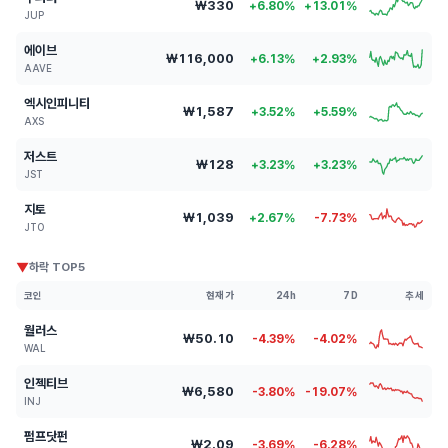
₩330
+6.80%
+13.01%
JUP
에이브
₩116,000
+6.13%
+2.93%
AAVE
엑시인피니티
₩1,587
+3.52%
+5.59%
AXS
저스트
₩128
+3.23%
+3.23%
JST
지토
₩1,039
+2.67%
-7.73%
JTO
▼
하락 TOP5
코인
현재가
24h
7D
추세
월러스
₩50.10
-4.39%
-4.02%
WAL
인젝티브
₩6,580
-3.80%
-19.07%
INJ
펌프닷펀
₩2.09
-3.69%
-6.28%