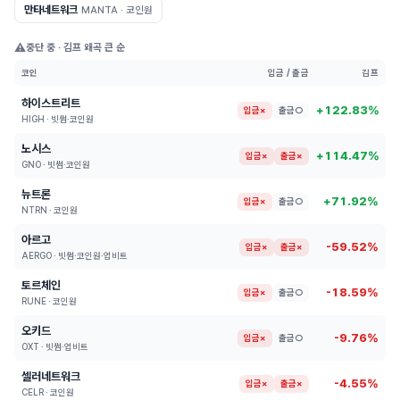
만타네트워크
MANTA · 코인원
⚠️
중단 중 · 김프 왜곡 큰 순
코인
입금 / 출금
김프
하이스트리트
+122.83%
입금×
출금○
HIGH · 빗썸·코인원
노시스
+114.47%
입금×
출금×
GNO · 빗썸·코인원
뉴트론
+71.92%
입금×
출금○
NTRN · 코인원
아르고
-59.52%
입금×
출금×
AERGO · 빗썸·코인원·업비트
토르체인
-18.59%
입금×
출금○
RUNE · 코인원
오키드
-9.76%
입금×
출금○
OXT · 빗썸·업비트
셀러네트워크
-4.55%
입금×
출금×
CELR · 코인원