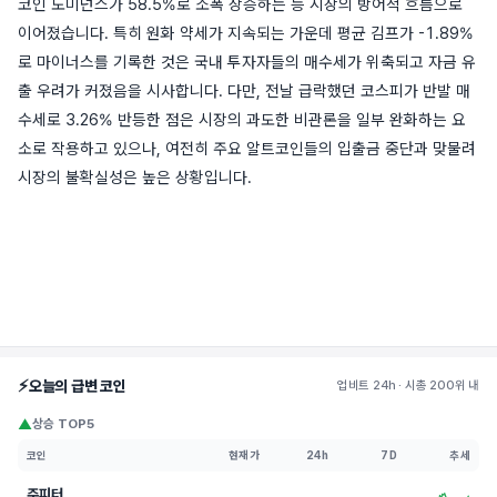
코인 도미넌스가 58.5%로 소폭 상승하는 등 시장의 방어적 흐름으로
이어졌습니다. 특히 원화 약세가 지속되는 가운데 평균 김프가 -1.89%
로 마이너스를 기록한 것은 국내 투자자들의 매수세가 위축되고 자금 유
출 우려가 커졌음을 시사합니다. 다만, 전날 급락했던 코스피가 반발 매
수세로 3.26% 반등한 점은 시장의 과도한 비관론을 일부 완화하는 요
소로 작용하고 있으나, 여전히 주요 알트코인들의 입출금 중단과 맞물려
시장의 불확실성은 높은 상황입니다.
⚡
오늘의 급변 코인
업비트 24h · 시총 200위 내
▲
상승 TOP5
코인
현재가
24h
7D
추세
주피터