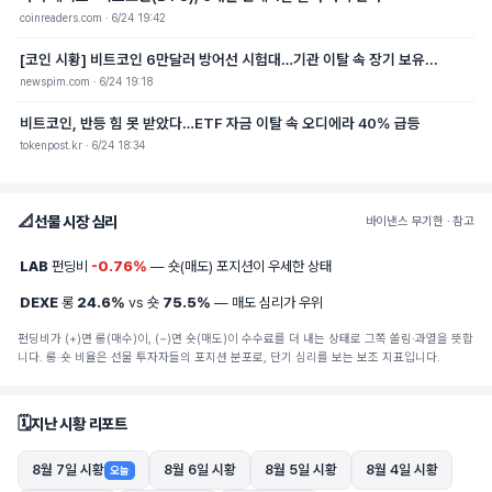
coinreaders.com · 6/24 19:42
[코인 시황] 비트코인 6만달러 방어선 시험대…기관 이탈 속 장기 보유...
newspim.com · 6/24 19:18
비트코인, 반등 힘 못 받았다…ETF 자금 이탈 속 오디에라 40% 급등
tokenpost.kr · 6/24 18:34
📐
선물 시장 심리
바이낸스 무기한 · 참고
LAB
펀딩비
-0.76%
— 숏(매도) 포지션이 우세한 상태
DEXE
롱
24.6%
vs 숏
75.5%
— 매도 심리가 우위
펀딩비가 (+)면 롱(매수)이, (−)면 숏(매도)이 수수료를 더 내는 상태로 그쪽 쏠림·과열을 뜻합
니다. 롱·숏 비율은 선물 투자자들의 포지션 분포로, 단기 심리를 보는 보조 지표입니다.
🗓️
지난 시황 리포트
8월 7일 시황
8월 6일 시황
8월 5일 시황
8월 4일 시황
오늘