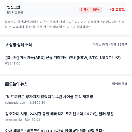
엔진코인
-3.03%
입금×
출금×
ENJ · 코인원
입출금이 중단되면 거래소 간 차익거래가 막혀 김치프리미엄이 비정상적으로 커지거나 작아
질 수 있습니다. 중단 중 가격·김프는 왜곡일 수 있으니 주의하세요.
📌
상장·상폐 소식
거래소 공지 · 최근 36시간
[업비트] 아르키움(ARX) 신규 거래지원 안내 (KRW, BTC, USDT 마켓)
6/23 11:00
📰
오늘의 뉴스
네이버 검색
"비트코인은 망가지지 않았다"…4년 사이클 분석 재조명
coinreaders.com · 6/24 20:34
암호화폐 시장, 24시간 동안 레버리지 포지션 3억 2671만 달러 청산
tokenpost.kr · 6/24 20:02
아서 헤이즈 "비트코인(BTC), 6개월 안에 4만 달러 바닥 온다"