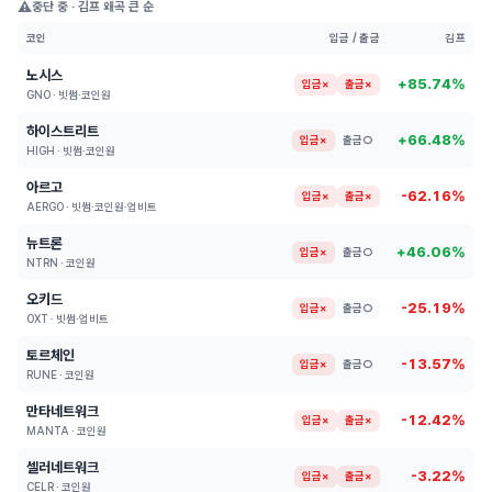
⚠️
중단 중 · 김프 왜곡 큰 순
코인
입금 / 출금
김프
노시스
+85.74%
입금×
출금×
GNO · 빗썸·코인원
하이스트리트
+66.48%
입금×
출금○
HIGH · 빗썸·코인원
아르고
-62.16%
입금×
출금×
AERGO · 빗썸·코인원·업비트
뉴트론
+46.06%
입금×
출금○
NTRN · 코인원
오키드
-25.19%
입금×
출금○
OXT · 빗썸·업비트
토르체인
-13.57%
입금×
출금○
RUNE · 코인원
만타네트워크
-12.42%
입금×
출금×
MANTA · 코인원
셀러네트워크
-3.22%
입금×
출금×
CELR · 코인원