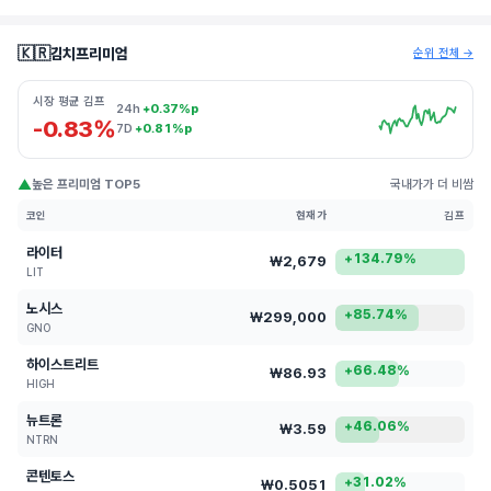
🇰🇷
김치프리미엄
순위 전체 →
시장 평균 김프
24h
+0.37%p
-0.83%
7D
+0.81%p
▲
높은 프리미엄 TOP5
국내가가 더 비쌈
코인
현재가
김프
라이터
+134.79%
₩2,679
LIT
노시스
+85.74%
₩299,000
GNO
하이스트리트
+66.48%
₩86.93
HIGH
뉴트론
+46.06%
₩3.59
NTRN
콘텐토스
+31.02%
₩0.5051