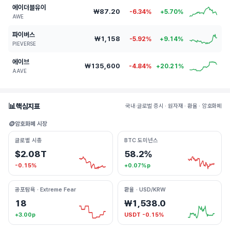
에이더블유이
₩87.20
-6.34%
+5.70%
AWE
파이버스
₩1,158
-5.92%
+9.14%
PIEVERSE
에이브
₩135,600
-4.84%
+20.21%
AAVE
📊
핵심지표
국내·글로벌 증시 · 원자재 · 환율 · 암호화폐
🪙
암호화폐 시장
글로벌 시총
BTC 도미넌스
$2.08T
58.2%
-0.15%
+0.07%p
공포탐욕 · Extreme Fear
환율 · USD/KRW
18
₩1,538.0
+3.00p
USDT -0.15%