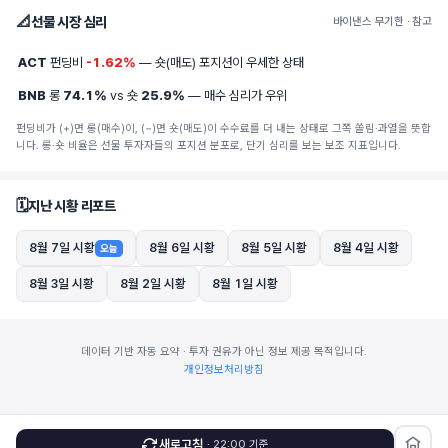
📐
선물 시장 심리
바이낸스 무기한 · 참고
ACT
펀딩비
-1.62%
— 숏(매도) 포지션이 우세한 상태
BNB
롱
74.1%
vs 숏
25.9%
— 매수 심리가 우위
펀딩비가 (+)면 롱(매수)이, (−)면 숏(매도)이 수수료를 더 내는 상태로 그쪽 쏠림·과열을 뜻합
니다. 롱·숏 비율은 선물 투자자들의 포지션 분포로, 단기 심리를 보는 보조 지표입니다.
🗓️
지난 시황 리포트
8월 7일 시황
8월 6일 시황
8월 5일 시황
8월 4일 시황
오늘
8월 3일 시황
8월 2일 시황
8월 1일 시황
데이터 기반 자동 요약 · 투자 권유가 아닌 정보 제공 목적입니다.
개인정보처리방침
새로고침
· 22:00 기준