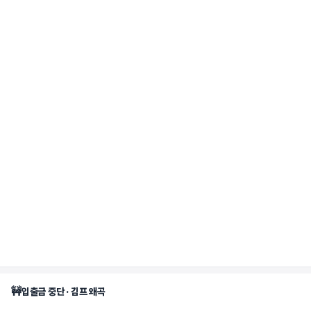
🚧
입출금 중단 · 김프 왜곡