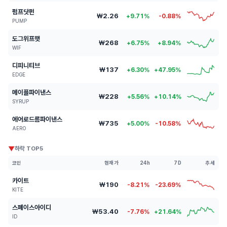
펌프닷펀
₩2.26
+9.71%
-0.88%
PUMP
도그위프햇
₩268
+6.75%
+8.94%
WIF
디피니티브
₩137
+6.30%
+47.95%
EDGE
메이플파이낸스
₩228
+5.56%
+10.14%
SYRUP
에어로드롬파이낸스
₩735
+5.00%
-10.58%
AERO
▼
하락 TOP5
코인
현재가
24h
7D
추세
카이트
₩190
-8.21%
-23.69%
KITE
스페이스아이디
₩53.40
-7.76%
+21.64%
ID