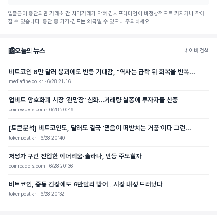
입출금이 중단되면 거래소 간 차익거래가 막혀 김치프리미엄이 비정상적으로 커지거나 작아
질 수 있습니다. 중단 중 가격·김프는 왜곡일 수 있으니 주의하세요.
📰
오늘의 뉴스
네이버 검색
비트코인 6만 달러 붕괴에도 반등 기대감, "역사는 급락 뒤 회복을 반복...
mediafine.co.kr · 6/28 21:16
업비트 암호화폐 시장 '관망장' 심화…거래량 실종에 투자자들 신중
coinreaders.com · 6/28 20:46
[토큰분석] 비트코인도, 달러도 결국 '믿음이 떠받치는 거품'이다 그런...
tokenpost.kr · 6/28 20:40
저평가 구간 진입한 이더리움·솔라나, 반등 주도할까
coinreaders.com · 6/28 20:36
비트코인, 중동 긴장에도 6만달러 방어…시장 내성 드러났다
tokenpost.kr · 6/28 20:32