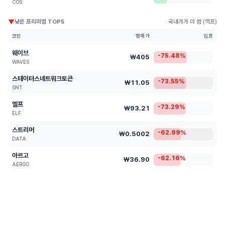
COS
▼
낮은 프리미엄 TOP5
국내가가 더 쌈 (역프)
코인
현재가
김프
웨이브
-75.48%
₩405
WAVES
스테이터스네트워크토큰
-73.55%
₩11.05
SNT
엘프
-73.29%
₩93.21
ELF
스트리머
-62.99%
₩0.5002
DATA
아르고
-62.16%
₩36.90
AERGO