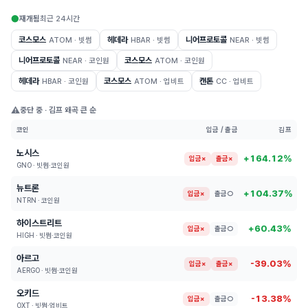
●
재개됨
최근 24시간
코스모스
헤데라
니어프로토콜
ATOM · 빗썸
HBAR · 빗썸
NEAR · 빗썸
니어프로토콜
코스모스
NEAR · 코인원
ATOM · 코인원
헤데라
코스모스
캔톤
HBAR · 코인원
ATOM · 업비트
CC · 업비트
⚠️
중단 중 · 김프 왜곡 큰 순
코인
입금 / 출금
김프
노시스
+164.12%
입금×
출금×
GNO · 빗썸·코인원
뉴트론
+104.37%
입금×
출금○
NTRN · 코인원
하이스트리트
+60.43%
입금×
출금○
HIGH · 빗썸·코인원
아르고
-39.03%
입금×
출금×
AERGO · 빗썸·코인원
오키드
-13.38%
입금×
출금○
OXT · 빗썸·업비트