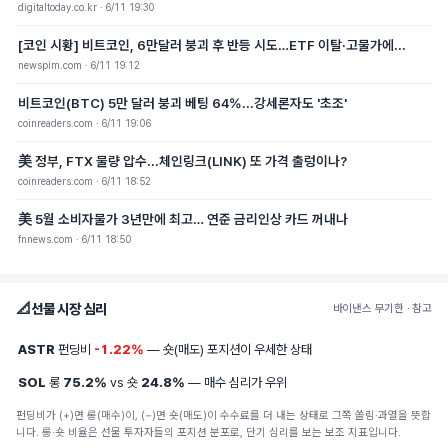
digitaltoday.co.kr · 6/11 19:30
[코인 시황] 비트코인, 6만달러 붕괴 후 반등 시도…ETF 이탈·고물가에...
newspim.com · 6/11 19:12
비트코인(BTC) 5만 달러 붕괴 베팅 64%...강세론자도 '초조'
coinreaders.com · 6/11 19:06
美 정부, FTX 물량 압수...체인링크(LINK) 또 가격 출렁이나?
coinreaders.com · 6/11 18:52
美 5월 소비자물가 3년만에 최고… 연준 금리인상 카드 꺼내나
fnnews.com · 6/11 18:50
📐
선물 시장 심리
바이낸스 무기한 · 참고
ASTR
펀딩비
-1.22%
— 숏(매도) 포지션이 우세한 상태
SOL
롱
75.2%
vs 숏
24.8%
— 매수 심리가 우위
펀딩비가 (+)면 롱(매수)이, (−)면 숏(매도)이 수수료를 더 내는 상태로 그쪽 쏠림·과열을 뜻합
니다. 롱·숏 비율은 선물 투자자들의 포지션 분포로, 단기 심리를 보는 보조 지표입니다.