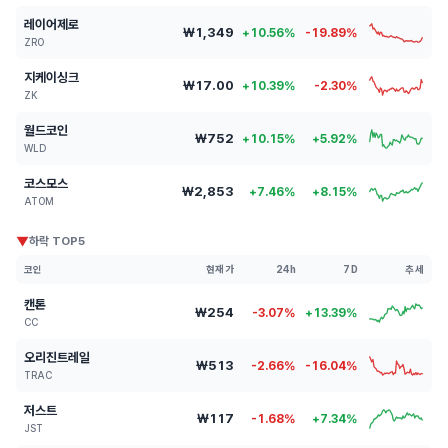
레이어제로
₩1,349
+10.56%
-19.89%
ZRO
지케이싱크
₩17.00
+10.39%
-2.30%
ZK
월드코인
₩752
+10.15%
+5.92%
WLD
코스모스
₩2,853
+7.46%
+8.15%
ATOM
▼
하락 TOP5
코인
현재가
24h
7D
추세
캔톤
₩254
-3.07%
+13.39%
CC
오리진트레일
₩513
-2.66%
-16.04%
TRAC
저스트
₩117
-1.68%
+7.34%
JST