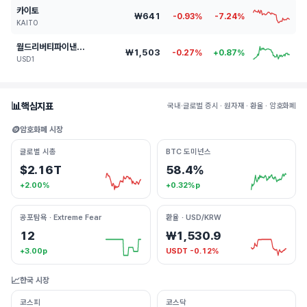
카이토
₩641
-0.93%
-7.24%
KAITO
월드리버티파이낸셜유에스디
₩1,503
-0.27%
+0.87%
USD1
📊
핵심지표
국내·글로벌 증시 · 원자재 · 환율 · 암호화폐
🪙
암호화폐 시장
글로벌 시총
BTC 도미넌스
$2.16T
58.4%
+2.00%
+0.32%p
공포탐욕 · Extreme Fear
환율 · USD/KRW
12
₩1,530.9
+3.00p
USDT -0.12%
📈
한국 시장
코스피
코스닥