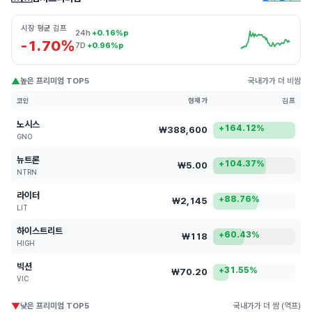
시장 평균 김프
24h
+0.16%p
-1.70%
7D
+0.96%p
▲
높은 프리미엄 TOP5
국내가가 더 비쌈
코인
현재가
김프
노시스
+164.12%
₩388,600
GNO
뉴트론
+104.37%
₩5.00
NTRN
라이터
+88.76%
₩2,145
LIT
하이스트리트
+60.43%
₩118
HIGH
빅션
+31.55%
₩70.20
VIC
▼
낮은 프리미엄 TOP5
국내가가 더 쌈 (역프)