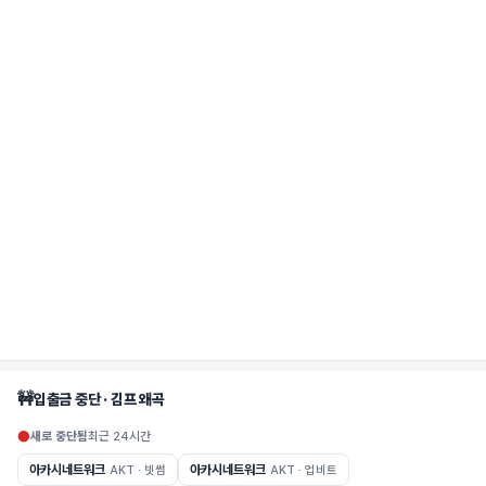
🚧
입출금 중단 · 김프 왜곡
●
새로 중단됨
최근 24시간
아카시네트워크
아카시네트워크
AKT · 빗썸
AKT · 업비트