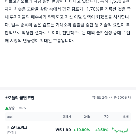
비트코인으로의 자금 쏠림 현상이 나타나고 있습니다. 특히 1,530.9원
까지 치솟은 고환율 상황 속에서 평균 김프가 -1.70%를 기록한 것은 국
내 투자자들의 매수세가 약화되고 자산 이탈 압력이 커졌음을 시사합니
다. 일부 종목의 높은 김프는 거래소의 입출금 중단 등 기술적 요인이 복
합적으로 작용한 결과로 보이며, 전반적으로는 대외 불확실성 증대로 인
해 시장의 변동성이 확대된 흐름입니다.
⚡
오늘의 급변 코인
업비트 24h · 시총 200위 내
▲
상승 TOP5
코인
현재가
24h
7D
추세
피스네트워크
₩51.90
+10.90%
+3.59%
PYTH