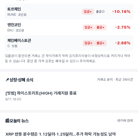
토르체인
-10.16%
입금×
출금○
RUNE · 코인원
엔진코인
-2.75%
입금×
출금×
ENJ · 코인원
체인베이스토큰
-2.68%
입금×
출금×
C · 빗썸
입출금이 중단되면 거래소 간 차익거래가 막혀 김치프리미엄이 비정상적으로 커지거나 작아
질 수 있습니다. 중단 중 가격·김프는 왜곡일 수 있으니 주의하세요.
📌
상장·상폐 소식
거래소 공지 · 최근 36시간
[빗썸] 하이스트리트(HIGH) 거래지원 종료
6/11 16:00
📰
오늘의 뉴스
네이버 검색
XRP 반등 분수령은 1.12달러·1.25달러…추가 하락 가능성도 남아